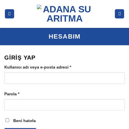
İçeriğe
atla
HESABIM
GIRIŞ YAP
Gerekli
Kullanıcı adı veya e-posta adresi
*
Gerekli
Parola
*
Beni hatırla