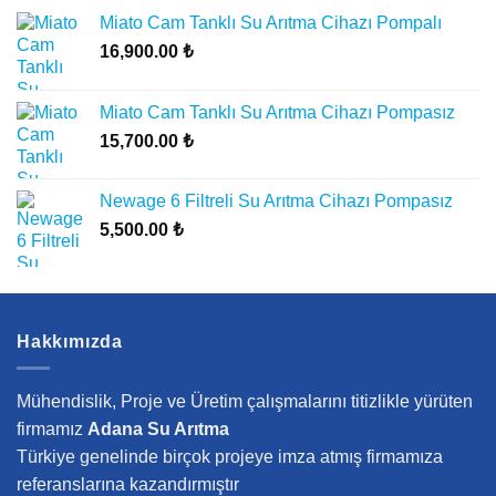
Miato Cam Tanklı Su Arıtma Cihazı Pompalı
16,900.00
₺
Miato Cam Tanklı Su Arıtma Cihazı Pompasız
15,700.00
₺
Newage 6 Filtreli Su Arıtma Cihazı Pompasız
5,500.00
₺
Hakkımızda
Mühendislik, Proje ve Üretim çalışmalarını titizlikle yürüten
firmamız
Adana Su Arıtma
Türkiye genelinde birçok projeye imza atmış firmamıza
referanslarına kazandırmıştır