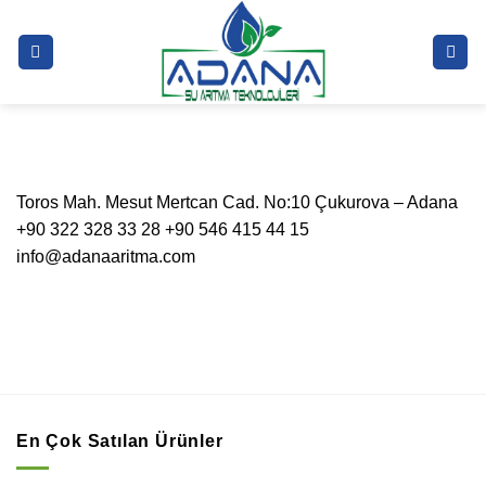
İçeriğe
atla
Toros Mah. Mesut Mertcan Cad. No:10 Çukurova – Adana
+90 322 328 33 28 +90 546 415 44 15
info@adanaaritma.com
En Çok Satılan Ürünler